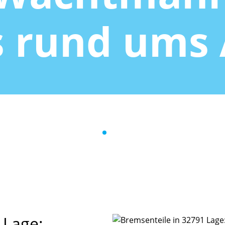
s rund ums
 Lage: