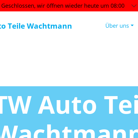
Geschlossen, wir öffnen wieder
heute um 08:00
o Teile Wachtmann
Über uns
W Auto Te
Wachtman