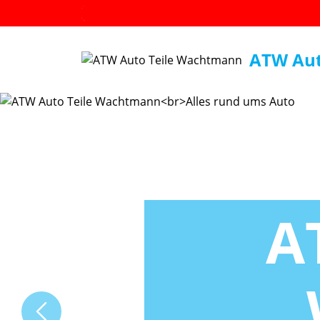
ATW Aut
AT